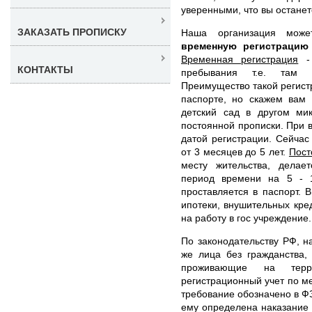
уверенными, что вы останет
ЗАКАЗАТЬ ПРОПИСКУ
Наша организация мож
временную регистрацию
Временная регистрация
- 
КОНТАКТЫ
пребывания т.е. там 
Преимущество такой регистр
паспорте, но скажем вам 
детский сад в другом ми
постоянной прописки. При 
датой регистрации. Сейча
от 3 месяцев до 5 лет.
Пост
месту жительства, делае
период времени на 5 - 
проставляется в паспорт. 
ипотеки, внушительных кред
на работу в гос учреждение.
По законодательству РФ, н
же лица без гражданства,
проживающие на тер
регистрационный учет по м
требование обозначено в ФЗ
ему определена наказание 