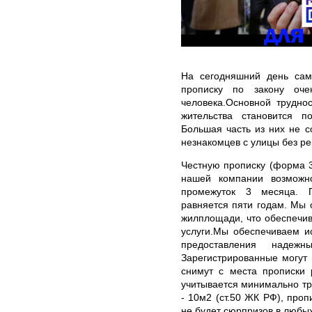
На сегодняшний день само
прописку по закону оче
человека.Основной трудно
жительства становится п
Большая часть из них не с
незнакомцев с улицы без р
Честную прописку (форма 3
нашей компании возможн
промежуток 3 месяца. П
равняется пяти годам. Мы 
жилплощади, что обеспечи
услуги.Мы обеспечиваем и
предоставления надеж
Зарегистрированные могут 
снимут с места прописки 
учитывается минимально тр
- 10м2 (ст.50 ЖК РФ), проп
не будет сюрпризов в любых