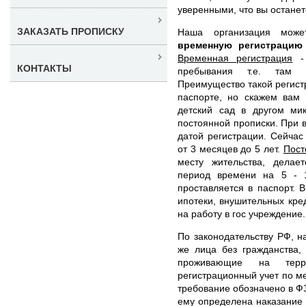
уверенными, что вы останет
ЗАКАЗАТЬ ПРОПИСКУ
Наша организация мож
временную регистрацию
Временная регистрация
- 
КОНТАКТЫ
пребывания т.е. там 
Преимущество такой регистр
паспорте, но скажем вам 
детский сад в другом ми
постоянной прописки. При 
датой регистрации. Сейча
от 3 месяцев до 5 лет.
Пост
месту жительства, делае
период времени на 5 - 
проставляется в паспорт. 
ипотеки, внушительных кред
на работу в гос учреждение.
По законодательству РФ, н
же лица без гражданства,
проживающие на тер
регистрационный учет по м
требование обозначено в ФЗ
ему определена наказание 